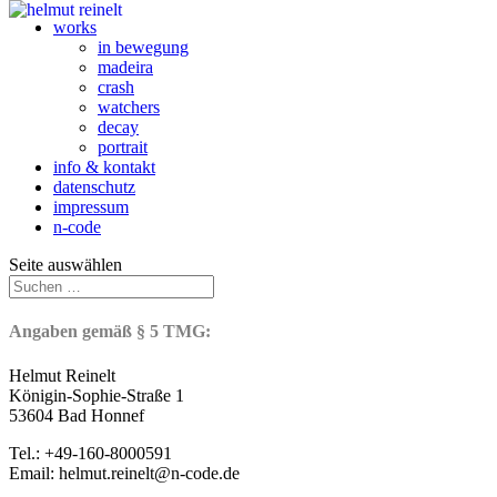
works
in bewegung
madeira
crash
watchers
decay
portrait
info & kontakt
datenschutz
impressum
n-code
Seite auswählen
Angaben gemäß § 5 TMG:
Helmut Reinelt
Königin-Sophie-Straße 1
53604 Bad Honnef
Tel.: +49-160-8000591
Email: helmut.reinelt@n-code.de